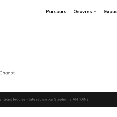
Parcours
Oeuvres
Expos
c Chanot
entions légales
- Site réalisé par
Stéphanie ANTOINE