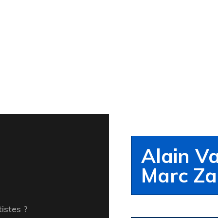
Alain Va
Marc Za
tistes ?