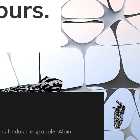
ours.
 l’industrie spatiale, Alain