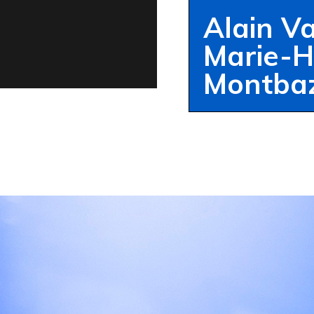
Alain Va
Marie-H
Montba