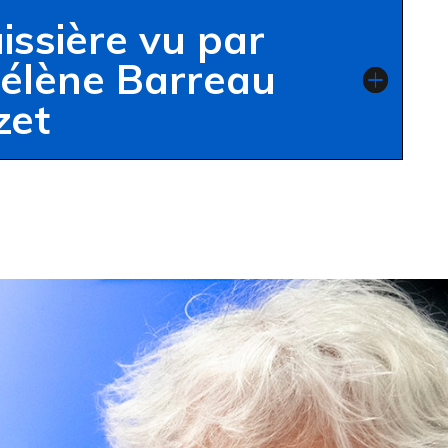
issière vu par
élène Barreau
zet