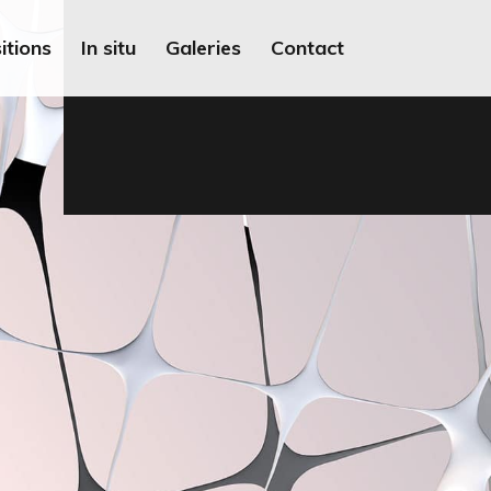
itions
In situ
Galeries
Contact