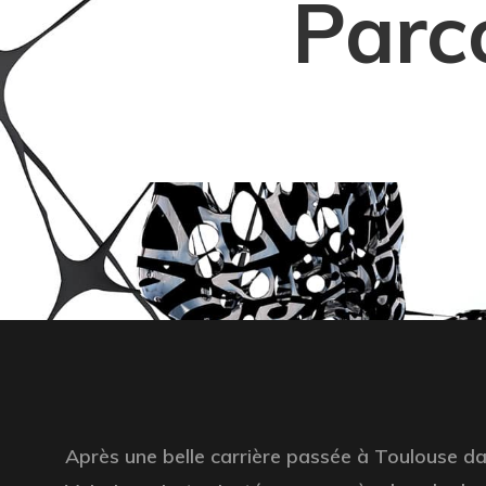
Parc
Après une belle carrière passée à Toulouse dans